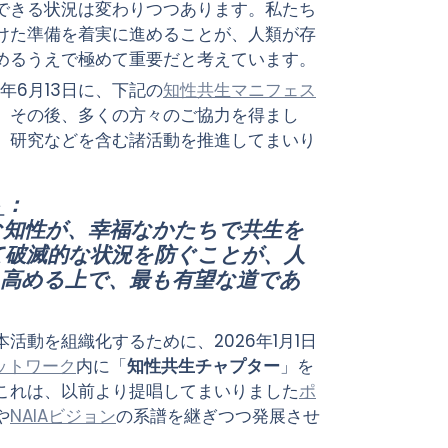
できる状況は変わりつつあります。私たち
けた準備を着実に進めることが、人類が存
めるうえで極めて重要だと考えています。
年6月13日に、下記の
知性共生マニフェス
。その後、多くの方々のご協力を得まし
、研究などを含む諸活動を推進してまいり
ト
：

な知性が、幸福なかたちで共生を
て破滅的な状況を防ぐことが、人
を高める上で、最も有望な道であ
活動を組織化するために、2026年1月1日
ットワーク
内に「
知性共生チャプター
」を
これは、以前より提唱してまいりました
ポ
や
NAIAビジョン
の系譜を継ぎつつ発展させ