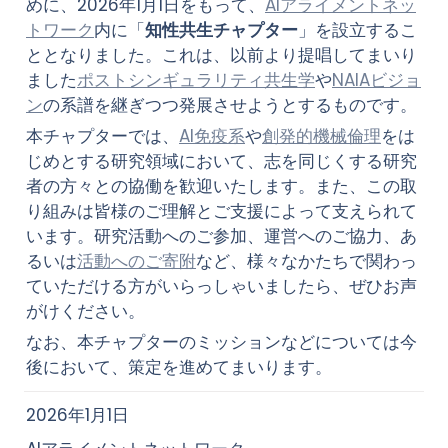
めに、2026年1月1日をもって、
AIアライメントネッ
トワーク
内に「
知性共生チャプター
」を設立するこ
ととなりました。これは、以前より提唱してまいり
ました
ポストシンギュラリティ共生学
や
NAIAビジョ
ン
の系譜を継ぎつつ発展させようとするものです。
本チャプターでは、
AI免疫系
や
創発的機械倫理
をは
じめとする研究領域において、志を同じくする研究
者の方々との協働を歓迎いたします。また、この取
り組みは皆様のご理解とご支援によって支えられて
います。研究活動へのご参加、運営へのご協力、あ
るいは
活動へのご寄附
など、様々なかたちで関わっ
ていただける方がいらっしゃいましたら、ぜひお声
がけください。
なお、本チャプターのミッションなどについては今
後において、策定を進めてまいります。
2026年1月1日