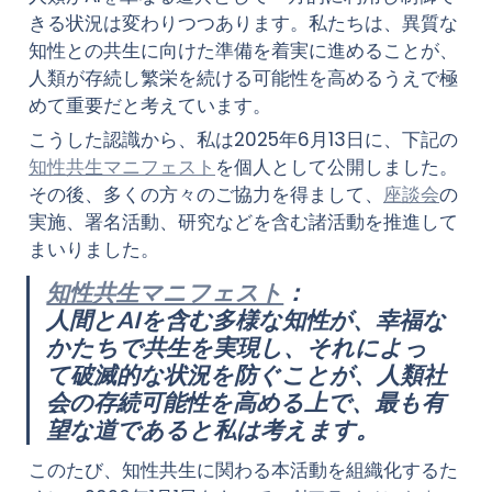
きる状況は変わりつつあります。私たちは、異質な
知性との共生に向けた準備を着実に進めることが、
人類が存続し繁栄を続ける可能性を高めるうえで極
めて重要だと考えています。
こうした認識から、私は2025年6月13日に、下記の
知性共生マニフェスト
を個人として公開しました。
その後、多くの方々のご協力を得まして、
座談会
の
実施、署名活動、研究などを含む諸活動を推進して
まいりました。
知性共生マニフェスト
：

人間とAIを含む多様な知性が、幸福な
かたちで共生を実現し、それによっ
て破滅的な状況を防ぐことが、人類社
会の存続可能性を高める上で、最も有
望な道であると私は考えます。
このたび、知性共生に関わる本活動を組織化するた